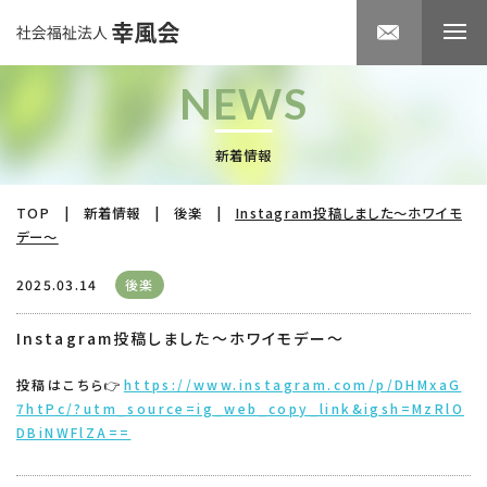
NEWS
新着情報
TOP
|
新着情報
|
後楽
|
Instagram投稿しました～ホワイモ
デー～
2025.03.14
後楽
Instagram投稿しました～ホワイモデー～
投稿はこちら👉
https://www.instagram.com/p/DHMxaG
7htPc/?utm_source=ig_web_copy_link&igsh=MzRlO
DBiNWFlZA==