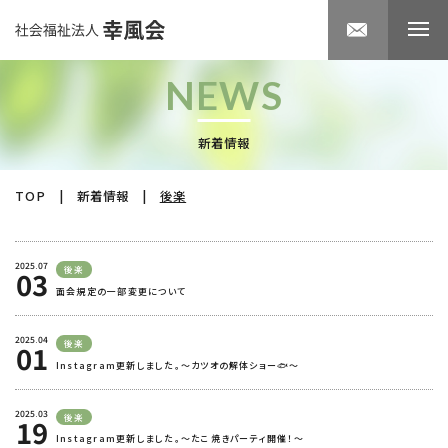
NEWS
新着情報
TOP
|
新着情報
|
後楽
2025.07
後楽
03
面会規定の一部変更について
2025.04
後楽
01
Instagram更新しました。～カツオの解体ショー🐟～
2025.03
後楽
19
Instagram更新しました。～たこ焼きパーティ開催！～