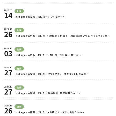
2025.03
後楽
14
Instagram投稿しました～ホワイモデー～
2024.12
後楽
26
instagram更新しました！～地域の子供達と一緒にゴミ拾い🎅おひさまマルシェ～
2024.12
後楽
03
Instagram更新しました！～お出掛けで紅葉in国分寺～
2024.11
後楽
27
instagram投稿しました～クリスマスリースを作りました🎄🎅～
2024.11
後楽
27
instagram投稿しました～毎年恒例！魚の解体ショー～
2024.10
後楽
26
instagram更新しました！～お芋のチーズケーキ作り🍠🍰～