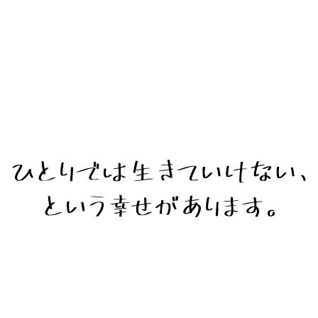
クレールエステート悠楽
地域密着型 特別養護老人ホーム
悠楽デイサービスセンター
Ariis Cafe
〒710-1306 岡山県倉敷市真備町有井1472
ＴＥＬ：086-698-6050（代表）
ＦＡＸ：086-698-0405