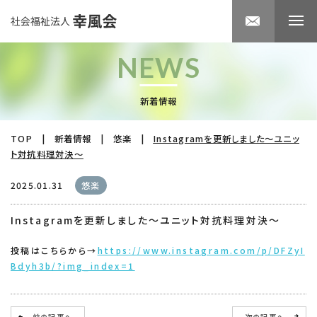
NEWS
新着情報
TOP
|
新着情報
|
悠楽
|
Instagramを更新しました～ユニッ
ト対抗料理対決～
2025.01.31
悠楽
Instagramを更新しました～ユニット対抗料理対決～
投稿はこちらから→
https://www.instagram.com/p/DFZyI
Bdyh3b/?img_index=1
前の記事へ
次の記事へ