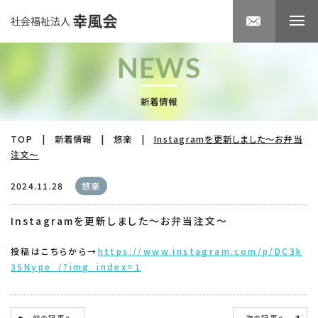
NEWS
新着情報
TOP
|
新着情報
|
悠楽
|
Instagramを更新しました～お弁当
注文～
2024.11.28
悠楽
Instagramを更新しました～お弁当注文～
投稿はこちらから→
https://www.instagram.com/p/DC3k
35Nype_/?img_index=1
前の記事へ
次の記事へ