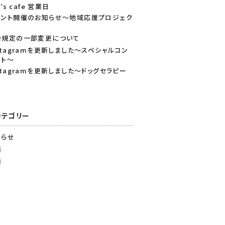
i’s cafe 営業日
ベント開催のお知らせ～地域応援プロジェク
～
会規定の一部変更について
stagramを更新しました～スペシャルコン
ート～
stagramを更新しました～ドッグセラピー
カテゴリー
知らせ
楽
楽