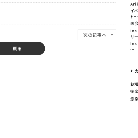
Ari
イ
ト
面
In
次の記事へ
サ
In
戻る
～
お
後
悠